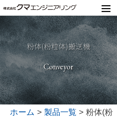
粉体(粉粒体)搬送機
Conveyor
ホーム
>
製品一覧
> 粉体(粉