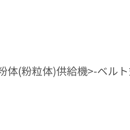
粉体(粉粒体)供給機>-ベル