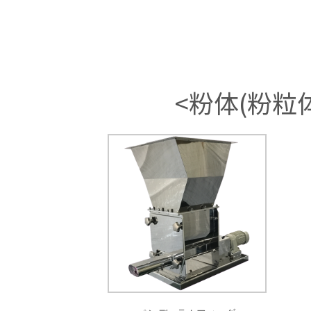
<粉体(粉粒