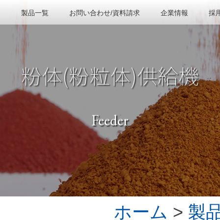
製品一覧
お問い合わせ/資料請求
企業情報
採
粉体(粉粒体)供給機
Feeder
ホーム
>
製