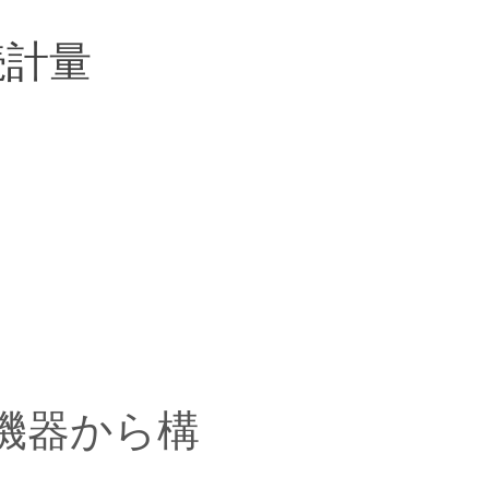
続計量
機器から構