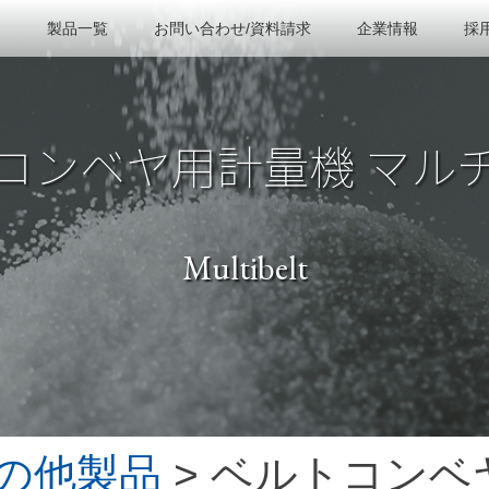
製品一覧
お問い合わせ/資料請求
企業情報
採
コンベヤ用計量機 マル
Multibelt
の他製品
> ベルトコンベ