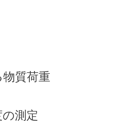
る物質荷重
度の測定