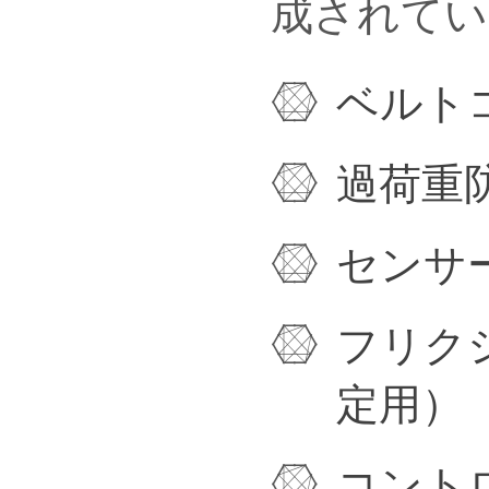
成されてい
ベルト
過荷重
センサ
フリク
定用）
コント