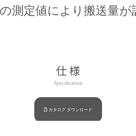
の測定値により搬送量が
仕 様
Specification
カタログ ダウンロード