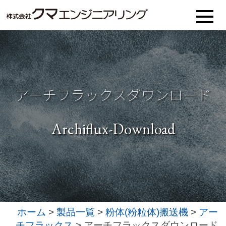
アーチフラックスダウンロード
Archiflux-Download
ホーム
>
製品一覧
>
粉体(粉粒体)搬送機
>
アー
チフラックス
> アーチフラックスダウンロード